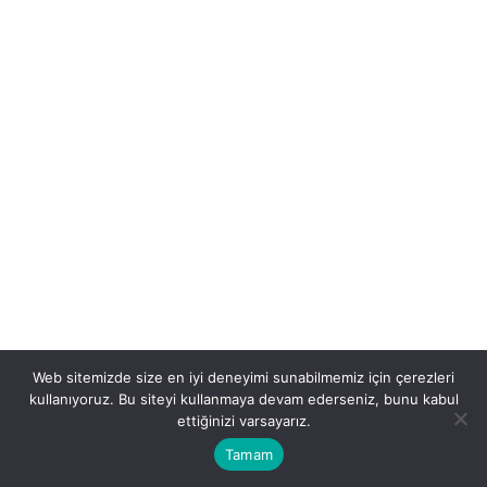
Web sitemizde size en iyi deneyimi sunabilmemiz için çerezleri
kullanıyoruz. Bu siteyi kullanmaya devam ederseniz, bunu kabul
ettiğinizi varsayarız.
Tamam
Hakkımızda
Gizlilik Politikası
Künye
İletişim