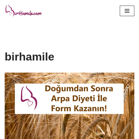
İçeriğe
geç
birhamile