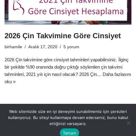
2026 Çin Takvimine Göre Cinsiyet
birhamile
Aralık 17, 2020
5 yorum
2026 Çin takvimine göre cinsiyet tahminleri yapabilirsiniz. İlginç
bir şekilde %90 oranında doğru çıktığı söylenilen çin takvimi
tahminleri, 2021 yılı için nasıl olacak? 2026 Çin…
Daha fazlasını
oku »
Web sitemizde size en iyi deneyimi sunabilmemiz için çerezleri
kullanıyoruz. Bu siteyi kullanmaya devam ederseniz, bunu kabul
ettiğinizi varsayarız.
Tamam
Hakkımızda
Gizlilik Politikası
Künye
İletişim